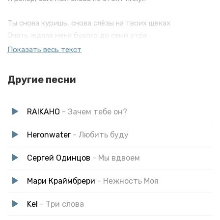
Ты снова куришь, снова слёзы на твоих щеках
Опять ждала меня бухого до семи утра
О-обещал, что я всю жизнь буду любить тебя
Показать весь текст
Я рэпер, зай, мои слова не стоят нихуя
Другие песни
RAIKAHO
- Зачем тебе он?
Heronwater
- Любить буду
Сергей Одинцов
- Мы вдвоем
Мари Краймбрери
- Нежность Моя
Kel
- Три слова