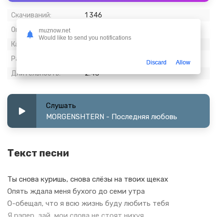
Скачиваний:
1 346
Опубликовано:
08 март 2024
muznow.net
Would like to send you notifications
Качество:
320 kbps, Stereo
Размер:
6.33 МБ
Discard
Allow
Длительность:
2:43
Слушать
MORGENSHTERN - Последняя любовь
Текст песни
Ты снова куришь, снова слёзы на твоих щеках
Опять ждала меня бухого до семи утра
О-обещал, что я всю жизнь буду любить тебя
Я рэпер, зай, мои слова не стоят нихуя