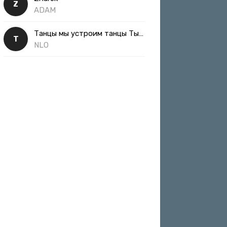
Z
ADAM
Танцы мы устроим танцы Ты такая классная
Т
NLO