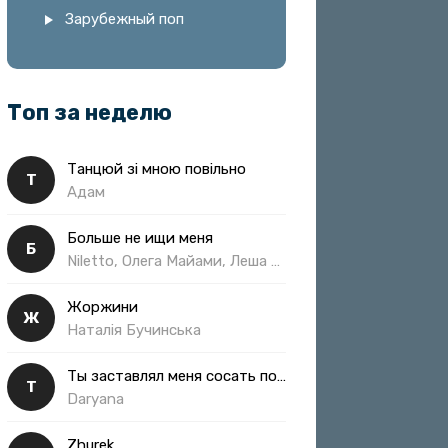
Зарубежный поп
Топ за неделю
Танцюй зі мною повільно
Т
Адам
Больше не ищи меня
Б
Niletto, Олега Майами, Леша Свик
Жоржини
Ж
Наталія Бучинська
Ты заставлял меня сосать полная
Т
Daryana
Zhurek