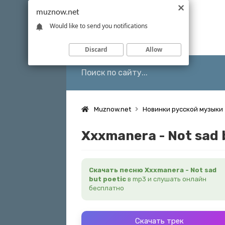
muznow.net
Would like to send you notifications
Discard
Allow
Muznow.net
Новинки русской музыки
Xxxmanera - Not sad 
Скачать песню Xxxmanera - Not sad
but poetic
в mp3 и слушать онлайн
бесплатно
Скачать трек