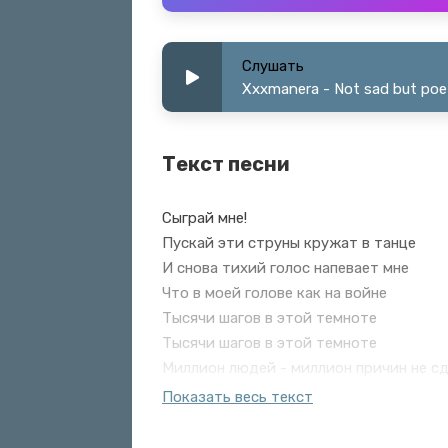
Слушать
Xxxmanera - Not sad but poe
Текст песни
Сыграй мне!
Пускай эти струны кружат в танце
И снова тихий голос напевает мне
Что в моей голове как на войне
Тысячи шагов в этой темноте
Тысячи шагов в этой темноте
Миллион людей - миллион причин не с
Миллион людей - миллион причин оста
Показать весь текст
Миллион статей - там long read либо 
Миллион людей - миллион причин оста