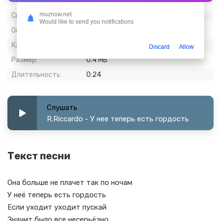
muznow.net
Скачиваний:
631
Would like to send you notifications
Опубликовано:
06 февраль 2024
Качество:
128 kbps, Stereo
Discard
Allow
Размер:
0.4 МБ
Длительность:
0:24
Слушать
R.Riccardo - У нее теперь есть гордость
Текст песни
Она больше не плачет так по ночам
У неё теперь есть гордость
Если уходит уходит пускай
Значит было все несерьёзно