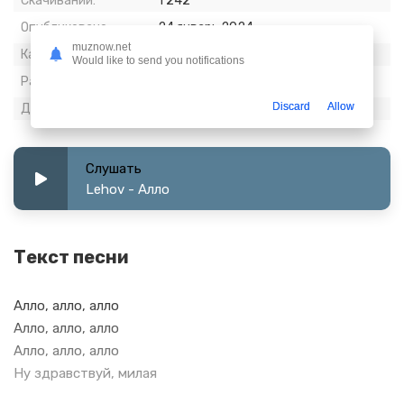
Скачиваний:
1 242
Опубликовано:
24 январь 2024
muznow.net
Качество:
320 kbps, Stereo
Would like to send you notifications
Размер:
6.8 МБ
Discard
Allow
Длительность:
2:57
Слушать
Lehov - Алло
Текст песни
Алло, алло, алло
Алло, алло, алло
Алло, алло, алло
Ну здравствуй, милая