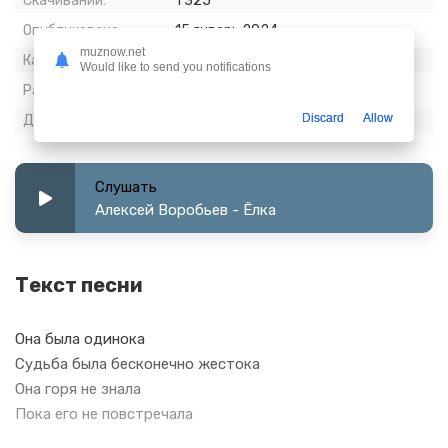
Скачиваний:
1 325
Опубликовано:
15 январь 2024
muznow.net
Качество:
320 kbps, Stereo
Would like to send you notifications
Размер:
8.79 МБ
Discard
Allow
Длительность:
3:50
Слушать
Алексей Воробьев - Ёлка
Текст песни
Она была одинока
Судьба была бесконечно жестока
Она горя не знала
Пока его не повстречала