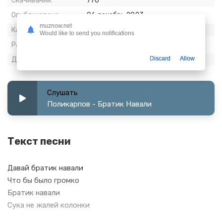
Скачиваний:
776
Опубликовано:
06 декабрь 2023
muznow.net
Качество:
320 kbps, Stereo
Would like to send you notifications
Размер:
4.75 МБ
Discard
Allow
Длительность:
2:04
Слушать
Поликарпов - Братик Навали
Текст песни
Давай братик навали
Что бы было громко
Братик навали
Сука не жалей колонки