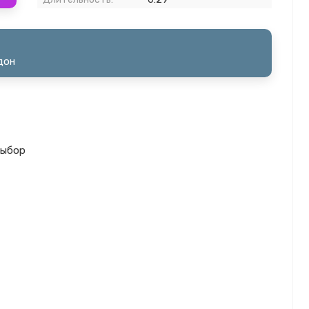
дон
выбор