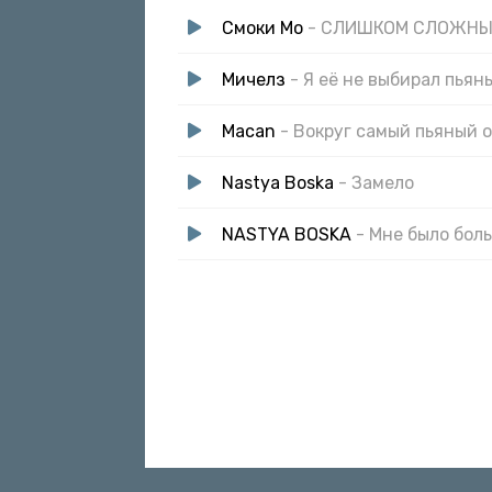
Смоки Мо
- СЛИШКОМ СЛОЖН
Мичелз
- Я её не выбирал пьян
Macan
- Вокруг самый пьяный о
Nastya Boska
- Замело
NASTYA BOSKA
- Мне было бол