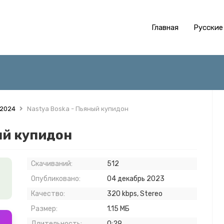
Главная
Русские
 2024
Nastya Boska - Пьяный купидон
ый купидон
Скачиваний:
512
й
Опубликовано:
04 декабрь 2023
Качество:
320 kbps, Stereo
Размер:
1.15 МБ
Длительность:
0:29