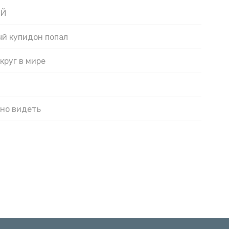
ЫЙ
ый купидон попал
круг в мире
ьно видеть