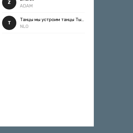
Z
ADAM
Танцы мы устроим танцы Ты такая классная
Т
NLO