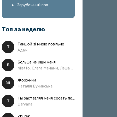
Зарубежный поп
Топ за неделю
Танцюй зі мною повільно
Т
Адам
Больше не ищи меня
Б
Niletto, Олега Майами, Леша Свик
Жоржини
Ж
Наталія Бучинська
Ты заставлял меня сосать полная
Т
Daryana
Zhurek