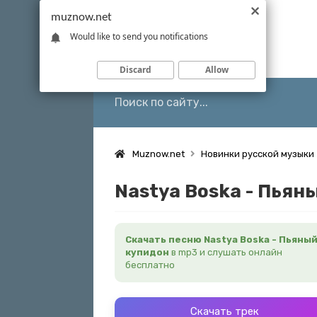
muznow.net
Would like to send you notifications
Discard
Allow
Muznow.net
Новинки русской музыки
Nastya Boska - Пьян
Скачать песню Nastya Boska - Пьяны
купидон
в mp3 и слушать онлайн
бесплатно
Скачать трек