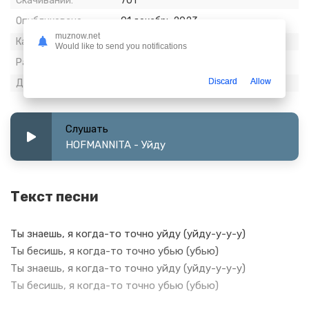
Скачиваний:
701
Опубликовано:
01 декабрь 2023
muznow.net
Качество:
320 kbps, Stereo
Would like to send you notifications
Размер:
4.54 МБ
Discard
Allow
Длительность:
1:58
Слушать
HOFMANNITA - Уйду
Текст песни
Ты знаешь, я когда-то точно уйду (уйду-у-у-у)
Ты бесишь, я когда-то точно убью (убью)
Ты знаешь, я когда-то точно уйду (уйду-у-у-у)
Ты бесишь, я когда-то точно убью (убью)