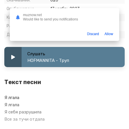
Скачиваний:
620
Опубликовано:
17 ноябрь 2023
muznow.net
Качество:
320 kbps, Stereo
Would like to send you notifications
Размер:
4.89 МБ
Discard
Allow
Длительность:
2:07
Слушать
HOFMANNITA - Труп
Текст песни
Я лгала
Я лгала
Я себя разрушила
Все за тучи отдала