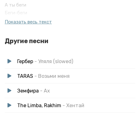
А ты беги
Беги-беги
Беги-беги
Показать весь текст
Беги
От меня
Другие песни
Убереги себя от огня
Чтобы я сердце твое не отнял
Гербер
- Уляля (slowed)
TARAS
- Возьми меня
Земфира
- Ах
The Limba, Rakhim
- Хентай