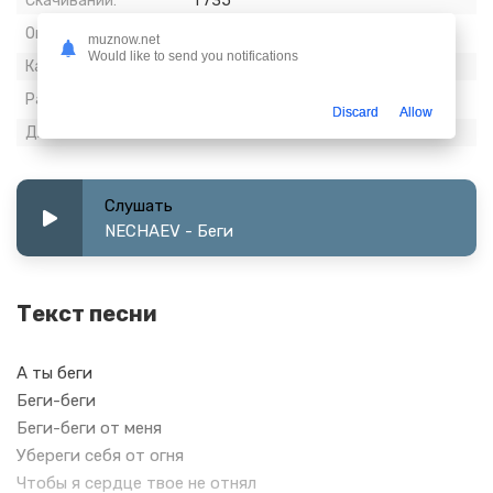
Скачиваний:
1 735
Опубликовано:
10 август 2021
muznow.net
Would like to send you notifications
Качество:
320 kbps, Stereo
Размер:
7.11 МБ
Discard
Allow
Длительность:
3:06
Слушать
NECHAEV - Беги
Текст песни
А ты беги
Беги-беги
Беги-беги от меня
Убереги себя от огня
Чтобы я сердце твое не отнял