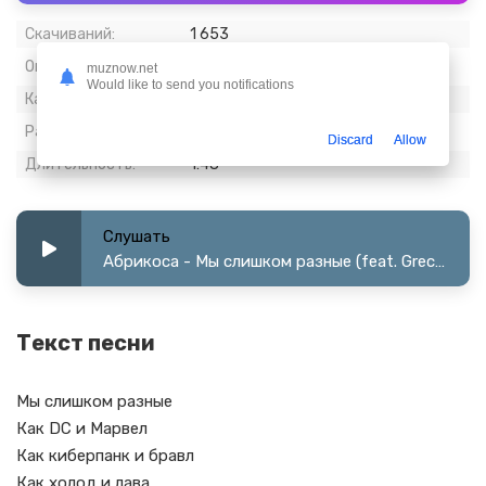
Скачиваний:
1 653
Опубликовано:
28 июль 2021
muznow.net
Would like to send you notifications
Качество:
320 kbps, Stereo
Размер:
4.15 МБ
Discard
Allow
Длительность:
1:48
Слушать
Абрикоса - Мы слишком разные (feat. Grechanik)
Текст песни
Мы слишком разные
Как DC и Марвел
Как киберпанк и бравл
Как холод и лава