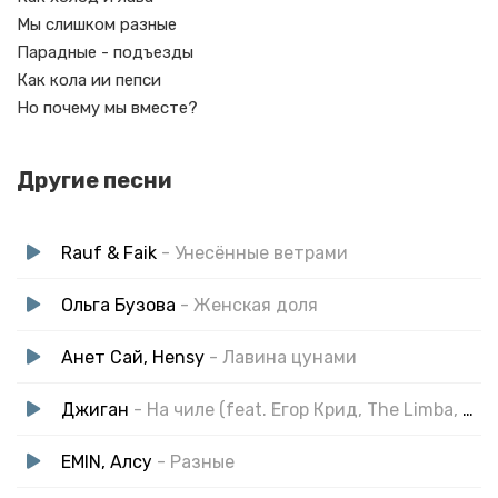
Мы слишком разные
Парадные - подъезды
Как кола ии пепси
Но почему мы вместе?
Другие песни
Rauf & Faik
- Унесённые ветрами
Ольга Бузова
- Женская доля
Анет Сай, Hensy
- Лавина цунами
Джиган
- На чиле (feat. Егор Крид, The Limba, blago white, OG Buda, Тимати, SODA LUV, Гуф)
EMIN, Алсу
- Разные