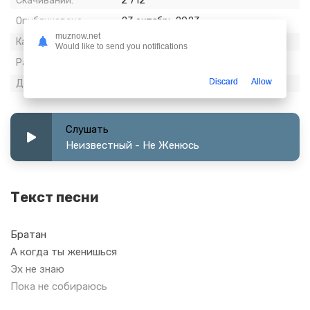
Скачиваний:
2 712
Опубликовано:
23 октябрь 2023
muznow.net
Качество:
320 kbps, Stereo
Would like to send you notifications
Размер:
5.36 МБ
Discard
Allow
Длительность:
2:20
Слушать
Неизвестный - Не Женюсь
Текст песни
Братан
А когда ты женишься
Эх не знаю
Пока не собираюсь