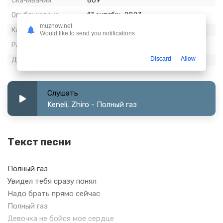
Скачиваний:
869
Опубликовано:
17 октябрь 2023
muznow.net
Качество:
320 kbps, Stereo
Would like to send you notifications
Размер:
1.17 МБ
Discard
Allow
Длительность:
0:30
Слушать
Keneli, Zhiro - Полный газ
Текст песни
Полный газ
Увидел тебя сразу понял
Надо брать прямо сейчас
Полный газ
Девочка не бойся мое сердце