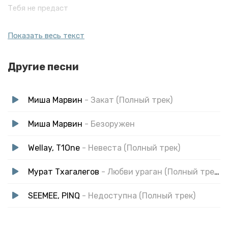
Тебя не предаст
Полный газ
Показать весь текст
Увидел тебя сразу понял
Надо брать прямо сейчас
Другие песни
Полный газ
Девочка не бойся мое сердце
Тебя не предаст
Миша Марвин
- Закат (Полный трек)
Миша Марвин
- Безоружен
Wellay, T1One
- Невеста (Полный трек)
Мурат Тхагалегов
- Любви ураган (Полный трек)
SEEMEE, PINQ
- Недоступна (Полный трек)