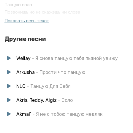
Танцую соло
Позвонишь но не скажешь ни слова
Я снова домой автостопом
Показать весь текст
Заберёт кто-то другой
Другие песни
Wellay
- Я снова танцую тебя пьяной увижу
Arkusha
- Прости что танцую
NLO
- Танцую Для Себя
Akris, Teddy, Aigiz
- Соло
Akmal’
- Я не с тобою танцую медляк