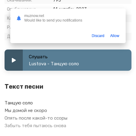
Скачиваний:
795
Опубликовано:
14 октябрь 2023
muznow.net
Качество:
320 kbps, Stereo
Would like to send you notifications
Размер:
1.27 МБ
Discard
Allow
Длительность:
0:32
Слушать
Lustova - Танцую соло
Текст песни
Танцую соло
Мы домой не скоро
Опять после какой-то ссоры
Забыть тебя пытаюсь снова