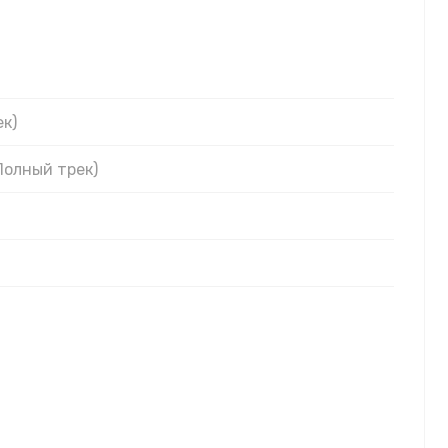
ек)
Полный трек)
вонком
"
 душам