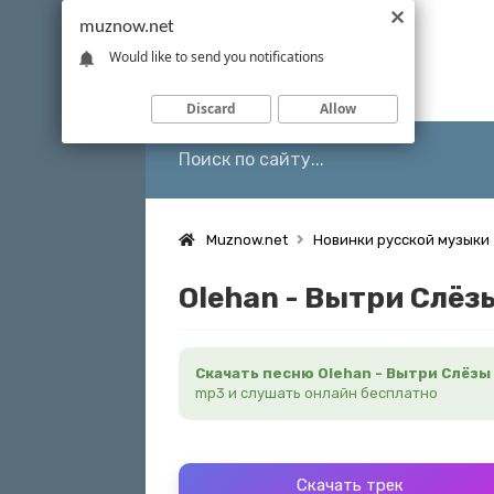
muznow.net
Would like to send you notifications
Discard
Allow
Muznow.net
Новинки русской музыки
Olehan - Вытри Слёз
Скачать песню Olehan - Вытри Слёзы
mp3 и слушать онлайн бесплатно
Скачать трек