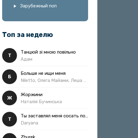
Зарубежный поп
Топ за неделю
Танцюй зі мною повільно
Т
Адам
Больше не ищи меня
Б
Niletto, Олега Майами, Леша Свик
Жоржини
Ж
Наталія Бучинська
Ты заставлял меня сосать полная
Т
Daryana
Zhurek