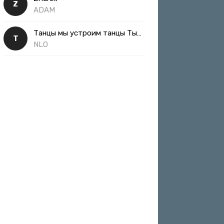
Z
ADAM
Танцы мы устроим танцы Ты такая классная
Т
NLO