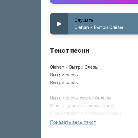
Слушать
Olehan - Вытри Слёзы
Текст песни
Olehan - Вытри Слёзы
Вытри слёзы
Вытри слёзы
Вытри слёзы ему не больно
И нету дела до твоей любви,
А он напишет, но только пьяный
И ты не вздумай к нему идти
Показать весь текст
Вытри слёзы ему не больно