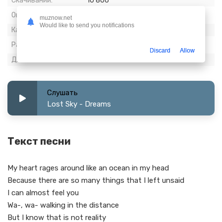
Скачиваний:
10 806
Опубликовано:
09 август 2021
muznow.net
Would like to send you notifications
Качество:
320 kbps, Stereo
Размер:
8.23 МБ
Discard
Allow
Длительность:
3:35
Слушать
Lost Sky - Dreams
Текст песни
My heart rages around like an ocean in my head
Because there are so many things that I left unsaid
I can almost feel you
Wa-, wa- walking in the distance
But I know that is not reality