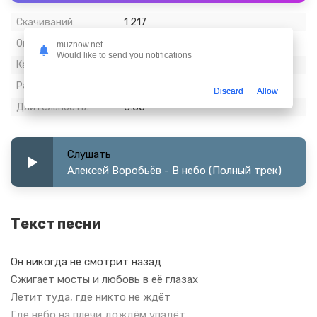
Скачиваний:
1 217
Опубликовано:
07 октябрь 2023
muznow.net
Would like to send you notifications
Качество:
320 kbps, Stereo
Размер:
8.98 МБ
Discard
Allow
Длительность:
3:55
Слушать
Алексей Воробьёв - В небо (Полный трек)
Текст песни
Он никогда не смотрит назад
Сжигает мосты и любовь в её глазах
Летит туда, где никто не ждёт
Где небо на плечи дождём упадёт