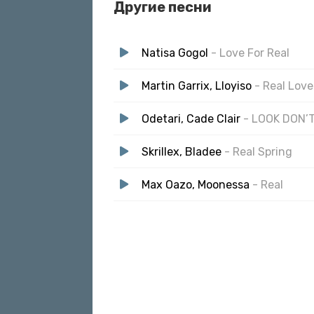
Другие песни
세상 유일한 색을 가져
너를 보는 순간 realize
Natisa Gogol
- Love For Real
피어나는 모든 day and night
알 것 같아 이젠 너는 나의
Martin Garrix, Lloyiso
- Real Love
Real life, yeah
Odetari, Cade Clair
- LOOK DON’
잠들기엔 아직 이른 밤
포근하게 닿은 작은 sound
Skrillex, Bladee
- Real Spring
특별해져 이젠 너와 나의
Real life, yeah
Max Oazo, Moonessa
- Real
Real, real, real
Real, real, real life, life
너를 따라 그려 real life
Real, real, real
Real, real, real life, life
떠오르고 있어 real life