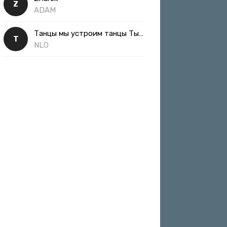
Z
ADAM
Танцы мы устроим танцы Ты такая классная
Т
NLO