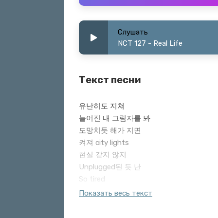
Слушать
NCT 127 - Real Life
Текст песни
유난히도 지쳐
늘어진 내 그림자를 봐
도망치듯 해가 지면
켜져 city lights
현실 같지 않지
Unplugged된 듯 난
So tired
꿈인 듯 아닌 듯
Показать весь текст
몽롱해진 내 시야 끝에
선명히 다가와