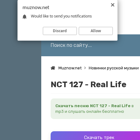
muznow.net
Would like to send you notifications
Discard
Allow
Muznow.net
Новинки русской музыки
NCT 127 - Real Life
Скачать песню NCT 127 - Real Life
в
mp3 и слушать онлайн бесплатно
Скачать трек