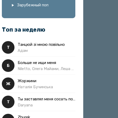
Зарубежный поп
Топ за неделю
Танцюй зі мною повільно
Т
Адам
Больше не ищи меня
Б
Niletto, Олега Майами, Леша Свик
Жоржини
Ж
Наталія Бучинська
Ты заставлял меня сосать полная
Т
Daryana
Zhurek