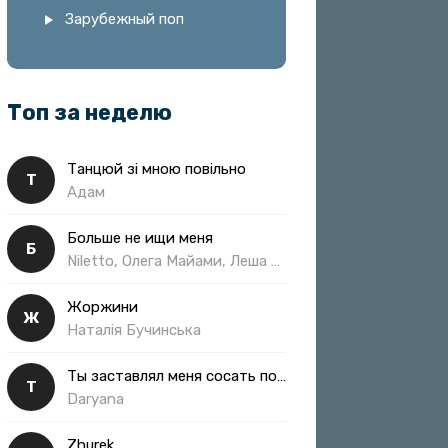
Зарубежный поп
Топ за неделю
Танцюй зі мною повільно
Т
Адам
Больше не ищи меня
Б
Niletto, Олега Майами, Леша Свик
Жоржини
Ж
Наталія Бучинська
Ты заставлял меня сосать полная
Т
Daryana
Zhurek