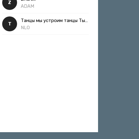
Z
ADAM
Танцы мы устроим танцы Ты такая классная
Т
NLO