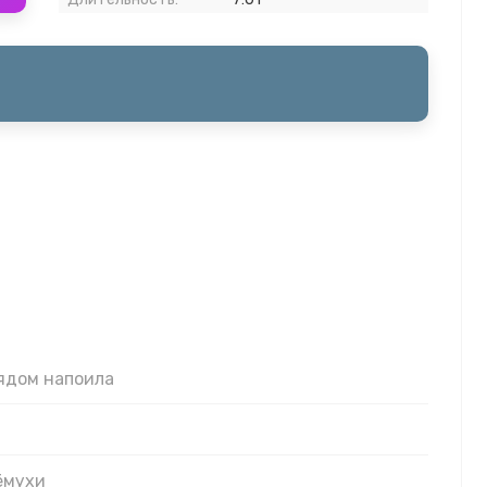
 ядом напоила
ёмухи