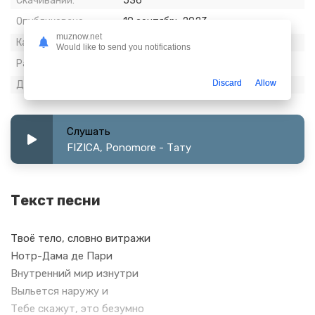
Скачиваний:
536
Опубликовано:
19 сентябрь 2023
muznow.net
Качество:
320 kbps, Stereo
Would like to send you notifications
Размер:
6.66 МБ
Discard
Allow
Длительность:
2:49
Слушать
FIZICA, Ponomore - Тату
Текст песни
Твоё тело, словно витражи
Нотр-Дама де Пари
Внутренний мир изнутри
Выльется наружу и
Тебе скажут, это безумно