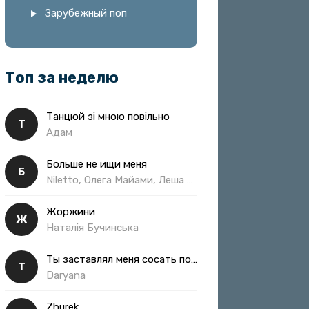
Зарубежный поп
Топ за неделю
Танцюй зі мною повільно
Т
Адам
Больше не ищи меня
Б
Niletto, Олега Майами, Леша Свик
Жоржини
Ж
Наталія Бучинська
Ты заставлял меня сосать полная
Т
Daryana
Zhurek