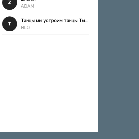
Z
ADAM
Танцы мы устроим танцы Ты такая классная
Т
NLO