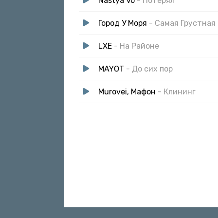
Nastya Vo
- Потерял
Город У Моря
- Самая Грустная
LXE
- На Районе
MAYOT
- До сих пор
Murovei, Мафон
- Клининг