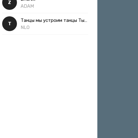
Z
ADAM
Танцы мы устроим танцы Ты такая классная
Т
NLO