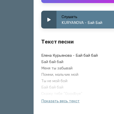
Слушать
KURYANOVA - Бай Бай
Текст песни
Елена Курьянова - Бай бай бай
Бай бай бай
Меня ты забывай
Помни, мальчик мой
Ты не мой бой
Бай бай бай
Скажу тебе "Goodbye"
Конечно ты крутой
Показать весь текст
Но не мой герой
Бай бай бай