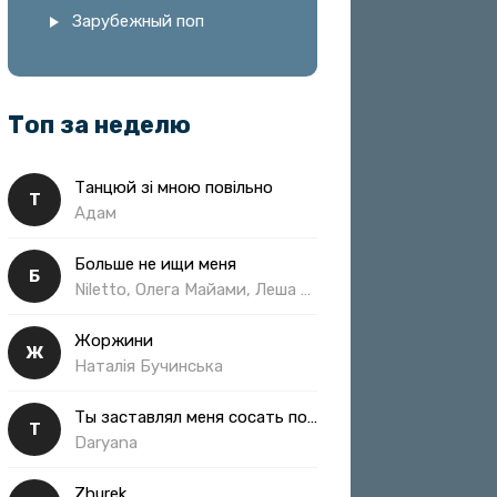
Зарубежный поп
Топ за неделю
Танцюй зі мною повільно
Т
Адам
Больше не ищи меня
Б
Niletto, Олега Майами, Леша Свик
Жоржини
Ж
Наталія Бучинська
Ты заставлял меня сосать полная
Т
Daryana
Zhurek