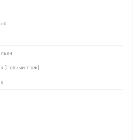
сня
нивая
к (Полный трек)
ик