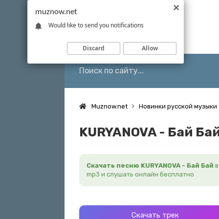
muznow.net
Would like to send you notifications
Discard
Allow
Muznow.net
Новинки русской музыки
KURYANOVA - Бай Ба
Скачать песню KURYANOVA - Бай Бай
в
mp3 и слушать онлайн бесплатно
Скачать трек