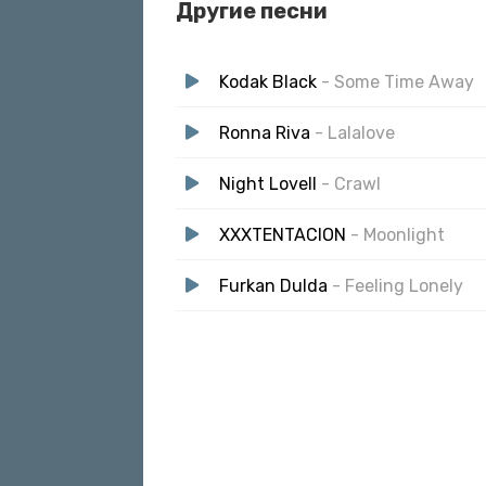
Другие песни
Kodak Black
- Some Time Away
Ronna Riva
- Lalalove
Night Lovell
- Crawl
XXXTENTACION
- Moonlight
Furkan Dulda
- Feeling Lonely