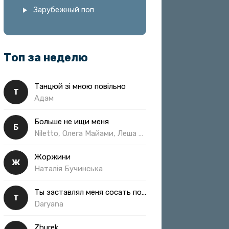
Зарубежный поп
Топ за неделю
Танцюй зі мною повільно
Т
Адам
Больше не ищи меня
Б
Niletto, Олега Майами, Леша Свик
Жоржини
Ж
Наталія Бучинська
Ты заставлял меня сосать полная
Т
Daryana
Zhurek