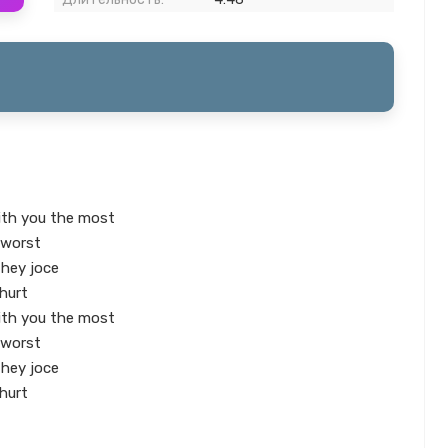
with you the most
 worst
they joce
 hurt
with you the most
 worst
they joce
 hurt