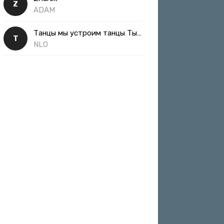
Z
ADAM
Танцы мы устроим танцы Ты такая классная
Т
NLO