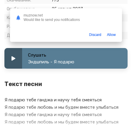
Скачиваний:
773
Опубликовано:
25 август 2023
muznow.net
Качество:
320 kbps, Stereo
Would like to send you notifications
Размер:
8.94 МБ
Discard
Allow
Длительность:
3:54
Слушать
Эндшпиль - Я подарю
Текст песни
Я подарю тебе ганджа и научу тебя смеяться
Я подарю тебе любовь и мы будем вместе улыбаться
Я подарю тебе ганджа и научу тебя смеяться
Я подарю тебе любовь и мы будем вместе улыбаться