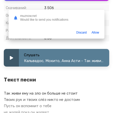
Скачиваний:
3 506
Опубликовано:
12 август 2023
muznow.net
Would like to send you notifications
Качество:
320 kbps, Stereo
Размер:
1.41 МБ
Discard
Allow
Длительность:
0:36
Слушать
Кальвадос, Мохито, Анна Асти - Так живи ему на зло
Текст песни
Так живи ему на зло он больше не стоит
Твоих рук и твоих слёз никто не достоин
Пусть он вспомнит о тебе
не жалей пока он жалеет