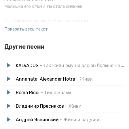
Малышка его отшей ты стала сильней
Так живи ему на зло он больше не стоит
Твоих рук и твоих слёз никто не достоин
Показать весь текст
Пусть он вспомнит о тебе
не жалей пока он жалеет
Другие песни
Малышка его отшей ты стала сильней
KALVADOS
- Так живи ему на зло он больше не стоит
Annahata, Alexander Hotra
- Живи
Roma Ricci
- Тише малыш
Владимир Пресняков
- Живи
Андрей Язвинский
- Живи и радуйся