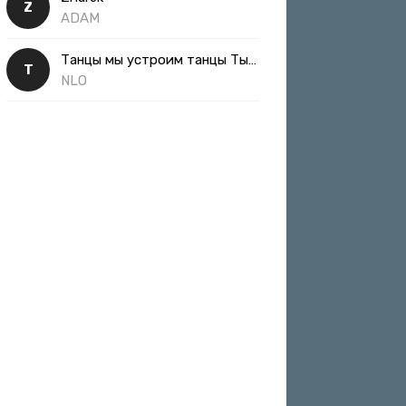
Z
ADAM
Танцы мы устроим танцы Ты такая классная
Т
NLO