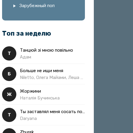
Зарубежный поп
Топ за неделю
Танцюй зі мною повільно
Т
Адам
Больше не ищи меня
Б
Niletto, Олега Майами, Леша Свик
Жоржини
Ж
Наталія Бучинська
Ты заставлял меня сосать полная
Т
Daryana
Zhurek