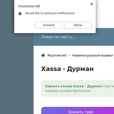
muznow.net
Would like to send you notifications
Discard
Allow
Muznow.net
Новинки русской музыки
Xassa - Дурман
Скачать песню Xassa - Дурман
в mp3 и
слушать онлайн бесплатно
Скачать трек