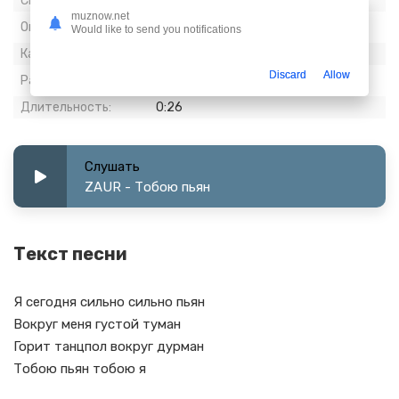
Скачиваний:
815
muznow.net
Опубликовано:
06 август 2023
Would like to send you notifications
Качество:
128 kbps, Stereo
Discard
Allow
Размер:
0.43 МБ
Длительность:
0:26
Слушать
ZAUR - Тобою пьян
Текст песни
Я сегодня сильно сильно пьян
Вокруг меня густой туман
Горит танцпол вокруг дурман
Тобою пьян тобою я