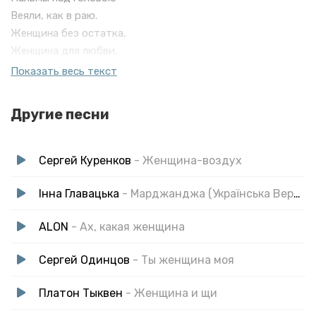
Веяли, как в раю.
Женщина без остатка,
Женщина для любви,
Таяла, словно воск в руках моих.
Показать весь текст
Марджанджа, Марджанджа,
Другие песни
Где же ты, где?
Волны ласкают усталые скалы.
Марджанджа, Марджанджа,
Сергей Куренков
- Женщина-воздух
Где же ты, где?
Только блики на воде.
Інна Главацька
- Марджанджа (Українська Версія Кавер)
ALON
- Ах, какая женщина
Переплетались тени
Женщин и их мужчин,
Сергей Одинцов
- Ты женщина моя
Пахло, как орхидея,
Тело твоё в ночи.
Платон Тыквен
- Женщина и щи
И в темноте сказал я -
Завтра я улечу,