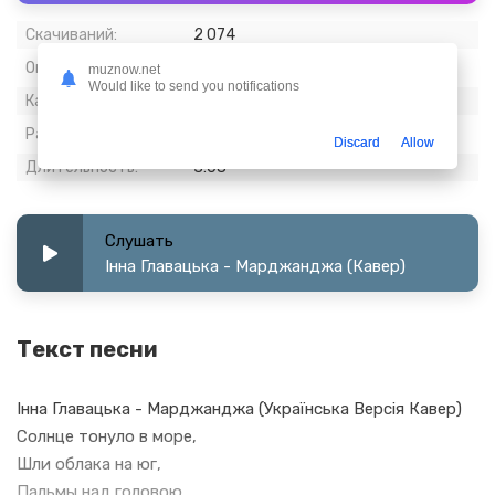
Скачиваний:
2 074
Опубликовано:
26 июль 2023
muznow.net
Would like to send you notifications
Качество:
320 kbps, Stereo
Размер:
7.22 МБ
Discard
Allow
Длительность:
3:08
Слушать
Інна Главацька - Марджанджа (Кавер)
Текст песни
Інна Главацька - Марджанджа (Українська Версія Кавер)
Солнце тонуло в море,
Шли облака на юг,
Пальмы над головою