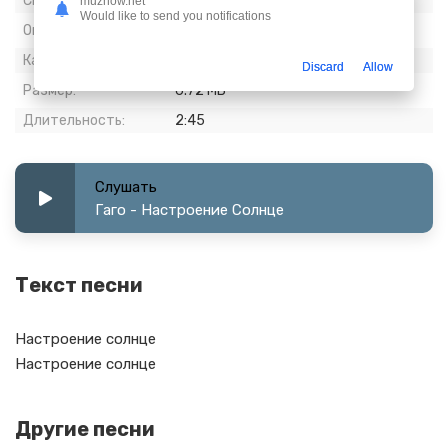
Скачиваний:
1 075
muznow.net
Would like to send you notifications
Опубликовано:
24 июль 2023
Качество:
320 kbps, Stereo
Discard
Allow
Размер:
6.72 МБ
Длительность:
2:45
Слушать
Гаго - Настроение Солнце
Текст песни
Настроение солнце
Настроение солнце
Другие песни