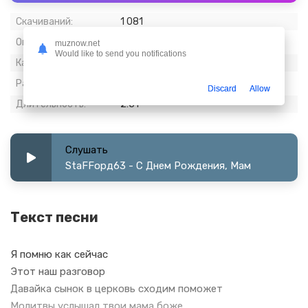
Скачиваний:
1 081
Опубликовано:
19 июль 2023
muznow.net
Would like to send you notifications
Качество:
320 kbps, Stereo
Размер:
6.66 МБ
Discard
Allow
Длительность:
2:51
Слушать
StaFFорд63 - С Днем Рождения, Мам
Текст песни
Я помню как сейчас
Этот наш разговор
Давайка сынок в церковь сходим поможет
Молитвы услышал твои мама боже