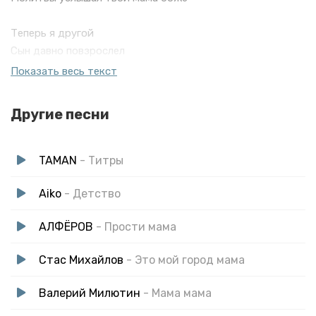
Теперь я другой
Сын давно повзрослел
Теперь лишь улыбки дарю тебе мама
Показать весь текст
Уже стал матёр и на жизнь строю планы
Другие песни
Ведь помни же мам
Детство сына юнца
Домой возвращался под утро помятый
TAMAN
- Титры
Ну да хулиганил был опыт богатый
Aiko
- Детство
АЛФЁРОВ
- Прости мама
Стас Михайлов
- Это мой город мама
Валерий Милютин
- Мама мама