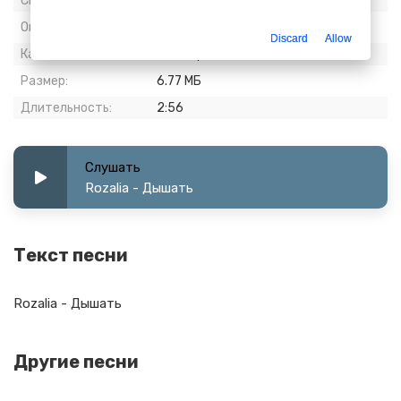
Скачиваний:
733
Опубликовано:
30 июнь 2023
Discard
Allow
Качество:
320 kbps, Stereo
Размер:
6.77 МБ
Длительность:
2:56
Слушать
Rozalia - Дышать
Текст песни
Rozalia - Дышать
Другие песни