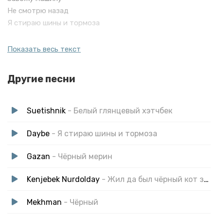
Не смотрю назад
Я стираю шины и тормоза
Черный матовый седан
Показать весь текст
Эта тачка — ураган
Черный матовый седан
Другие песни
Он быстрее, чем сапсан
Черный матовый седан
Suetishnik
- Белый глянцевый хэтчбек
Эта тачка — ураган
Черный матовый седан
Daybe
- Я стираю шины и тормоза
Он быстрее, чем сапсан
Gazan
- Чёрный мерин
Мой мотор ревет
Kenjebek Nurdolday
- Жил да был чёрный кот за углом
Задний привод, поворот
А за поворотом коп
Mekhman
- Чёрный
Я надеюсь, фартанет