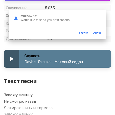
Скачиваний:
5 033
Опубликовано:
26 июнь 2023
muznow.net
Would like to send you notifications
Качество:
320 kbps, Stereo
Размер:
4.06 МБ
Discard
Allow
Длительность:
1:46
Слушать
Daybe, Лялька - Матовый седан
Текст песни
Завожу машину
Не смотрю назад
Я стираю шины и тормоза
Завожу машину